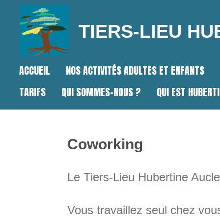
Passer
TIERS-LIEU H
au
contenu
ACCUEIL
NOS ACTIVITÉS ADULTES ET ENFANTS
principal
TARIFS
QUI SOMMES-NOUS ?
QUI EST HUBERT
Coworking
Le Tiers-Lieu Hubertine Aucl
Vous travaillez seul chez vous